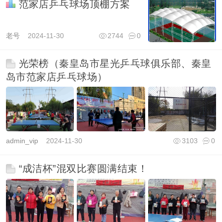
范家店乒乓球场顶棚方案
老号
2024-11-30
2744
0
光荣榜（秦皇岛市星光乒乓球俱乐部、秦皇
岛市范家店乒乓球场）
admin_vip
2024-11-30
3103
0
“成洁杯”混双比赛圆满结束！