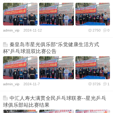
admin_vip
2024-11-12
2750
0
秦皇岛市星光俱乐部“乐觉健康生活方式
杯”乒乓球混双比赛公告
admin_vip
2024-11-7
3726
1
中汇人寿大满贯全民乒乓球联赛--星光乒乓
球俱乐部站比赛结果