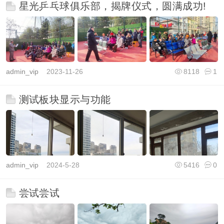
星光乒乓球俱乐部，揭牌仪式，圆满成功!
admin_vip
2023-11-26
8118
1
测试板块显示与功能
admin_vip
2024-5-28
5416
0
尝试尝试