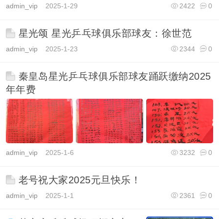
admin_vip
2025-1-29
2422
0
星光颂 星光乒乓球俱乐部球友：徐世范
admin_vip
2025-1-23
2344
0
秦皇岛星光乒乓球俱乐部球友踊跃缴纳2025
年年费
admin_vip
2025-1-6
3232
0
老号祝大家2025元旦快乐！
admin_vip
2025-1-1
2361
0