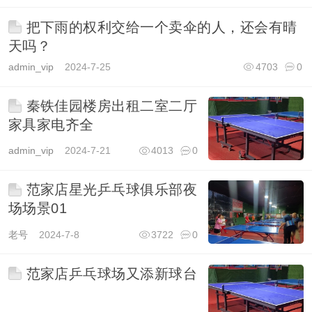
把下雨的权利交给一个卖伞的人，还会有晴
天吗？
admin_vip
2024-7-25
4703
0
秦铁佳园楼房出租二室二厅
家具家电齐全
admin_vip
2024-7-21
4013
0
范家店星光乒乓球俱乐部夜
场场景01
老号
2024-7-8
3722
0
范家店乒乓球场又添新球台