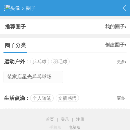
›
圈子
我的圈子›
推荐圈子
创建圈子›
圈子分类
运动户外
：
乒乓球
羽毛球
更多›
范家店星光乒乓球场
生活点滴
：
个人随笔
文摘感悟
更多›
首页
|
登录
|
注册
手机版
|
电脑版