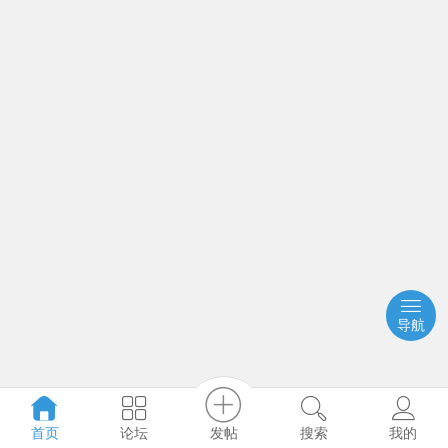
admin_vip
2024-5-28
尝试尝试
导航
5634
0
0
发帖
首页
论坛
搜索
我的