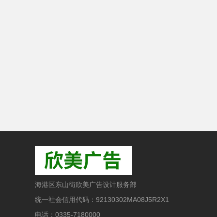
海港区东山街欣美广告设计服务部
统一社会信用代码：92130302MA08J5R2X1
电话：0335-7180000