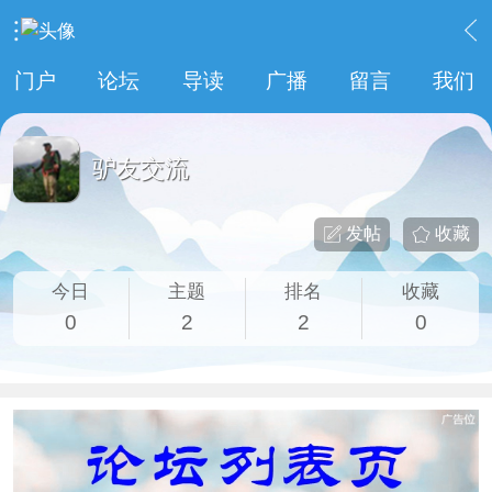
›
运动户外
›
驴友交流
门户
论坛
导读
广播
留言
我们
驴友交流
发帖
收藏
今日
主题
排名
收藏
0
2
2
0