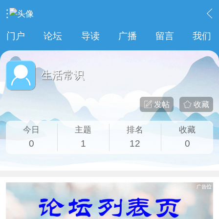
›
老号专版
›
生活常识
门户
论坛
导读
广播
留言
我们
生活常识
发帖
收藏
今日
主题
排名
收藏
0
1
12
0