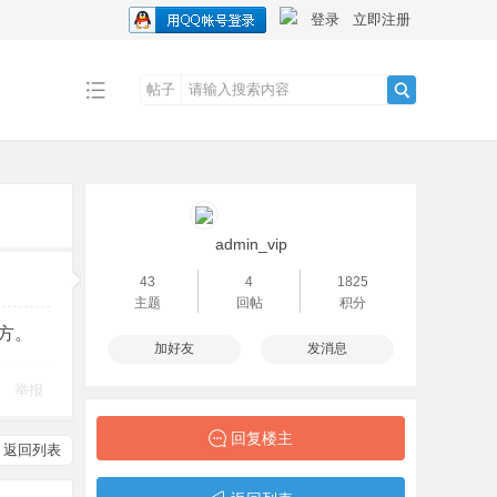
登录
立即注册
帖子
搜
索
admin_vip
43
4
1825
主题
回帖
积分
方。
加好友
发消息
举报
回复楼主
返回列表