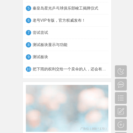
秦皇岛星光乒乓球俱乐部峻工揭牌仪式
5
老号VIP专版，官方权威发布！
6
尝试尝试
7
测试板块显示与功能
8
测试板块
9
把下雨的权利交给一个卖伞的人，还会有晴天
10