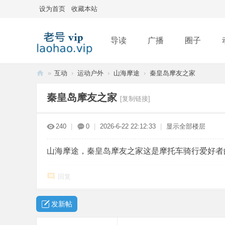
设为首页
收藏本站
导读
广播
圈子
»
互动
›
运动户外
›
山海摩途
›
秦皇岛摩友之家
排行榜
老
秦皇岛摩友之家
[复制链接]
号
240
|
0
|
2026-6-22 22:12:33
|
显示全部楼层
山海摩途，秦皇岛摩友之家这是摩托车骑行爱好者
回复
发新帖