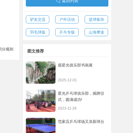
返回列表
驴友交流
户外活动
篮球板块
羽毛球版
乒乓专版
山海摩途
积分规则
图文推荐
观星光俱乐部书画展
2025-12-01
星光乒乓球俱乐部，揭牌仪
式，圆满成功!
2023-11-26
范家店乒乓球场又添新球台