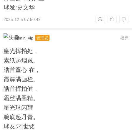
球发:史文华
2025-12-5 07:50:49
admin_vip
板凳
管理员
皇光挥拍处，
素纸起烟岚。
晧首童心 在，
霞辉满画栏。
皓首挥拍健，
霜丝满墨精。
星光球闪耀
腕底起丹青。
球友:刁世铭