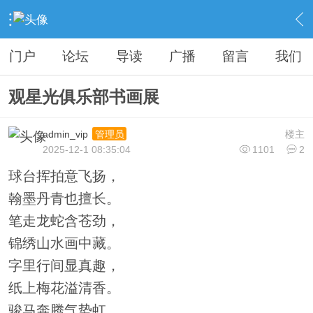
›
运动户外
›
乒乓专版
›
范家店乒乓
›
内容
门户
论坛
导读
广播
留言
我们
观星光俱乐部书画展
admin_vip
楼主
管理员
2025-12-1 08:35:04
1101
2
球台挥拍意飞扬，
翰墨丹青也擅长。
笔走龙蛇含苍劲，
锦绣山水画中藏。
字里行间显真趣，
纸上梅花溢清香。
骏马奔腾气势虹，