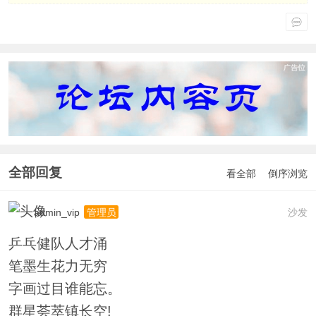
全部回复
看全部
倒序浏览
admin_vip
沙发
管理员
乒乓健队人才涌
笔墨生花力无穷
字画过目谁能忘。
群星荟萃镇长空!