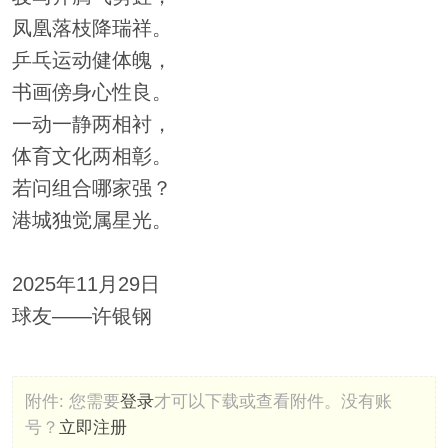
凤凰落枝降瑞祥。
乒乓运动健体魄，
书画傍身心性良。
一动一静两相衬，
体育文化两相彰。
若问组合哪家强？
港城独觉属星光。
2025年11月29日
球友——许银钢
附件:
您需要
登录
才可以下载或查看附件。没有账
号？
立即注册