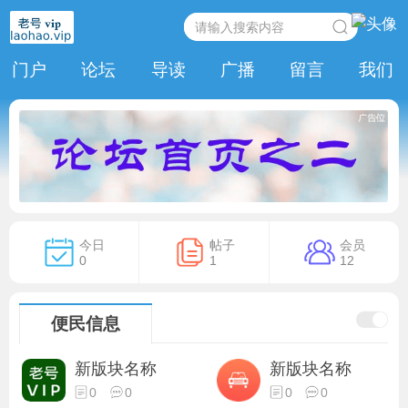
门户
论坛
导读
广播
留言
我们
今日
帖子
会员
0
1
12
便民信息
新版块名称
新版块名称
0
0
0
0